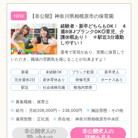
【非公開】神奈川県相模原市の保育園
NEW
経験者・新卒どちらもOK！ 4
週8休♪ブランクOK◎育児、介
護休暇あり！ ☆駅近3分通勤
しやすい！
選考で実習があり、実際に保育して
いただき、職場の雰囲気を感じることが出来ますよ！
新着
未経験OK
ブランク歓迎
新卒求人
完全週休2日
産休育休あり
研修充実
ボーナスあり
駅近
社会保険完備
敷地内禁煙
募集職種： 保育士
給与： 月給206,000円～ 238,000円
施設形態：その他
雇用形態： 正社員
所在地： 神奈川県相模原市中央区
非公開求人の
非公開求人の
問い合わせ
詳細を見る