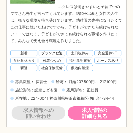
エクレスは働きやすいと子育て中の
ママさん先生が言ってくれています。結婚→出産と女性の人生
は、様々な環境が待ち受けています。幼稚園の先生になりたくて
この仕事に就いたわけですから、子どもができたら続けられな
い・・ではなく、子どもができても続けられる職場を作りたく
て、みんなで支え合う環境を作りました。
新着
ブランク歓迎
土日祝休み
完全週休2日
産休育休あり
残業少なめ
福利厚生充実
ボーナスあり
駅近
社会保険完備
敷地内禁煙
募集職種： 保育士
給与： 月給207,500円～ 217,100円
施設形態：認定こども園
雇用形態： 正社員
所在地：224-0041 神奈川県横浜市都筑区仲町台1-34-14
求人情報への
求人情報の
問い合わせ
詳細を見る