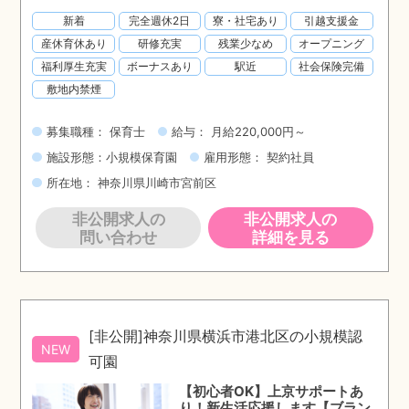
新着
完全週休2日
寮・社宅あり
引越支援金
産休育休あり
研修充実
残業少なめ
オープニング
福利厚生充実
ボーナスあり
駅近
社会保険完備
敷地内禁煙
募集職種： 保育士
給与： 月給220,000円～
施設形態：小規模保育園
雇用形態： 契約社員
所在地： 神奈川県川崎市宮前区
非公開求人の
非公開求人の
問い合わせ
詳細を見る
[非公開]神奈川県横浜市港北区の小規模認
NEW
可園
【初心者OK】上京サポートあ
り！新生活応援します【ブラン