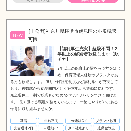
[非公開]神奈川県横浜市鶴見区の小規模認
NEW
可園
【福利厚生充実】経験不問！2
年以上の経験者歓迎します【駅
チカ】
2年以上の保育士経験をもつ方をはじ
め、保育現場未経験やブランクがあ
る方も歓迎します。 借り上げ社宅制度など福利厚生が充実して
おり、複数駅から徒歩圏内という好立地から通勤に便利です。
完全週休二日制で残業も少なめなのでメリハリをつけて働けま
す。 長く働ける環境を整えているので、一緒にやりがいのある
保育に取り組みませんか。
新着
年齢不問
未経験OK
ブランク歓迎
完全週休2日
車通勤OK
寮・社宅あり
退職金制度