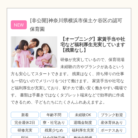
[非公開]神奈川県横浜市保土ケ谷区の認可
NEW
保育園
【オープニング】家賃手当や社
宅など福利厚生充実しています
【残業なし】
研修が充実しているので、保育現場
未経験の方やブランクがあるという
方も安心してスタートできます。 残業はなく、持ち帰りの仕事
も一切ないのでメリハリをつけて働けます。 家賃手当や社宅な
ど福利厚生が充実しており、駅チカで通い安く働きやすい職場で
す。 書類は手書きではなくタブレット端末などで効率的に作成
できるため、子どもたちにたくさんふれあえますよ。
新着
年齢不問
未経験OK
ブランク歓迎
完全週休2日
寮・社宅あり
退職金制度
産休育休あり
研修充実
残業少なめ
福利厚生充実
ボーナスあり
駅近
社会保険完備
敷地内禁煙