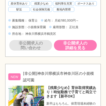
産休育休あり
残業少なめ
福利厚生充実
ボーナスあり
駅近
社会保険完備
敷地内禁煙
募集職種： 保育士
給与： 月給180,000円～
施設形態：小規模保育園
雇用形態： 正社員
所在地： 神奈川県横浜市鶴見区
非公開求人の
非公開求人の
問い合わせ
詳細を見る
[非公開]神奈川県横浜市神奈川区の小規模
NEW
認可園
【残業少なめ】育休取得実績あ
り！時短勤務で子育てと両立で
きます【新卒OK】
新卒はもちろん、保育現場未経験の