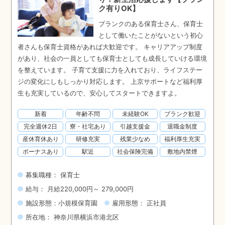
ク有りOK】
ブランクのある保育士さん、保育士
として働いたことがないという初心
者さんも保育士資格があれば大歓迎です。 キャリアアップ制度
があり、社会の一員としても保育士としても成長していける環境
を整えています。 子育て支援に力を入れており、ライフステー
ジの変化にしもしっかり対応します。 上京サポートなど福利厚
生も充実しているので、安心してスタートできますよ。
新着
年齢不問
未経験OK
ブランク歓迎
完全週休2日
寮・社宅あり
引越支援金
退職金制度
産休育休あり
研修充実
残業少なめ
福利厚生充実
ボーナスあり
駅近
社会保険完備
敷地内禁煙
募集職種： 保育士
給与： 月給220,000円～ 279,000円
施設形態：小規模保育園
雇用形態： 正社員
所在地： 神奈川県横浜市港北区