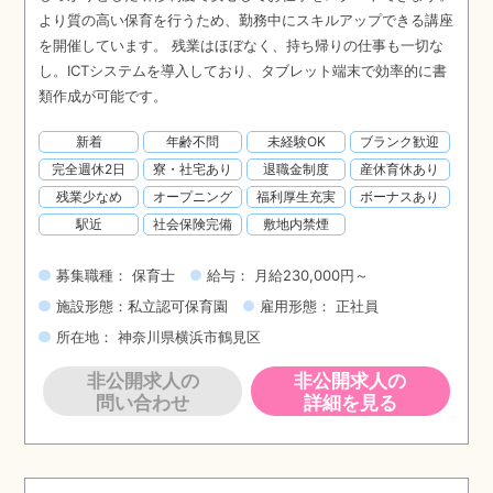
より質の高い保育を行うため、勤務中にスキルアップできる講座
を開催しています。 残業はほぼなく、持ち帰りの仕事も一切な
し。ICTシステムを導入しており、タブレット端末で効率的に書
類作成が可能です。
新着
年齢不問
未経験OK
ブランク歓迎
完全週休2日
寮・社宅あり
退職金制度
産休育休あり
残業少なめ
オープニング
福利厚生充実
ボーナスあり
駅近
社会保険完備
敷地内禁煙
募集職種： 保育士
給与： 月給230,000円～
施設形態：私立認可保育園
雇用形態： 正社員
所在地： 神奈川県横浜市鶴見区
非公開求人の
非公開求人の
問い合わせ
詳細を見る