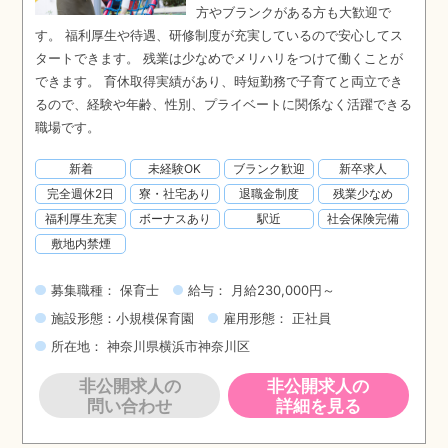
方やブランクがある方も大歓迎で
す。 福利厚生や待遇、研修制度が充実しているので安心してス
タートできます。 残業は少なめでメリハリをつけて働くことが
できます。 育休取得実績があり、時短勤務で子育てと両立でき
るので、経験や年齢、性別、プライベートに関係なく活躍できる
職場です。
新着
未経験OK
ブランク歓迎
新卒求人
完全週休2日
寮・社宅あり
退職金制度
残業少なめ
福利厚生充実
ボーナスあり
駅近
社会保険完備
敷地内禁煙
募集職種： 保育士
給与： 月給230,000円～
施設形態：小規模保育園
雇用形態： 正社員
所在地： 神奈川県横浜市神奈川区
非公開求人の
非公開求人の
問い合わせ
詳細を見る