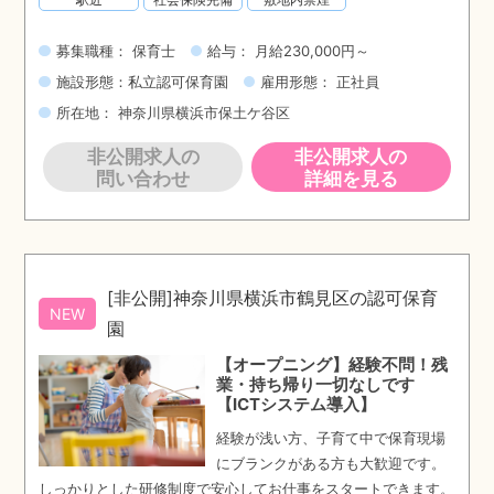
募集職種： 保育士
給与： 月給230,000円～
施設形態：私立認可保育園
雇用形態： 正社員
所在地： 神奈川県横浜市保土ケ谷区
非公開求人の
非公開求人の
問い合わせ
詳細を見る
[非公開]神奈川県横浜市鶴見区の認可保育
NEW
園
【オープニング】経験不問！残
業・持ち帰り一切なしです
【ICTシステム導入】
経験が浅い方、子育て中で保育現場
にブランクがある方も大歓迎です。
しっかりとした研修制度で安心してお仕事をスタートできます。