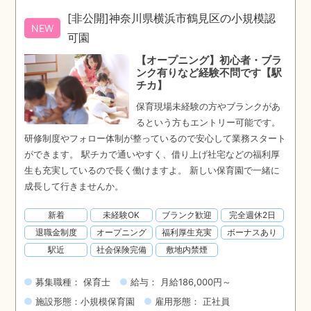
[非公開]神奈川県横浜市鶴見区の小規模認
NEW
可園
【オープニング】初心者・ブラ
ンク有りなど経験不問です【駅
チカ】
保育現場未経験の方やブランクがあ
るという方もエントリー可能です。
研修制度やフォロー体制が整っているので安心して業務スタート
ができます。 駅チカで通いやすく、借り上げ社宅などの福利厚
生も充実しているので長く働けますよ。 新しい保育園で一緒に
成長して行きませんか。
新着
未経験OK
ブランク歓迎
完全週休2日
退職金制度
オープニング
福利厚生充実
ボーナスあり
駅近
社会保険完備
敷地内禁煙
募集職種： 保育士
給与： 月給186,000円～
施設形態：小規模保育園
雇用形態： 正社員