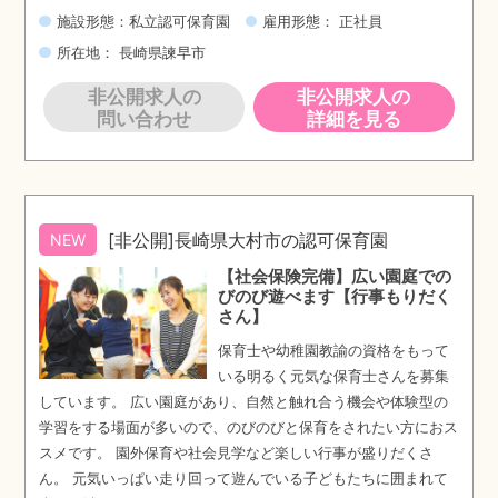
施設形態：私立認可保育園
雇用形態： 正社員
所在地： 長崎県諫早市
非公開求人の
非公開求人の
問い合わせ
詳細を見る
[非公開]長崎県大村市の認可保育園
NEW
【社会保険完備】広い園庭での
びのび遊べます【行事もりだく
さん】
保育士や幼稚園教諭の資格をもって
いる明るく元気な保育士さんを募集
しています。 広い園庭があり、自然と触れ合う機会や体験型の
学習をする場面が多いので、のびのびと保育をされたい方におス
スメです。 園外保育や社会見学など楽しい行事が盛りだくさ
ん。 元気いっぱい走り回って遊んでいる子どもたちに囲まれて