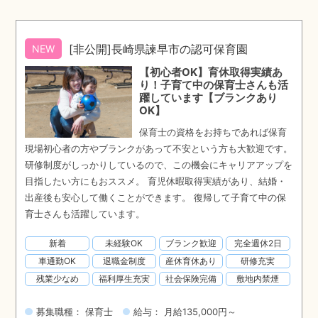
[非公開]長崎県諫早市の認可保育園
NEW
【初心者OK】育休取得実績あ
り！子育て中の保育士さんも活
躍しています【ブランクあり
OK】
保育士の資格をお持ちであれば保育
現場初心者の方やブランクがあって不安という方も大歓迎です。
研修制度がしっかりしているので、この機会にキャリアアップを
目指したい方にもおススメ。 育児休暇取得実績があり、結婚・
出産後も安心して働くことができます。 復帰して子育て中の保
育士さんも活躍しています。
新着
未経験OK
ブランク歓迎
完全週休2日
車通勤OK
退職金制度
産休育休あり
研修充実
残業少なめ
福利厚生充実
社会保険完備
敷地内禁煙
募集職種： 保育士
給与： 月給135,000円～