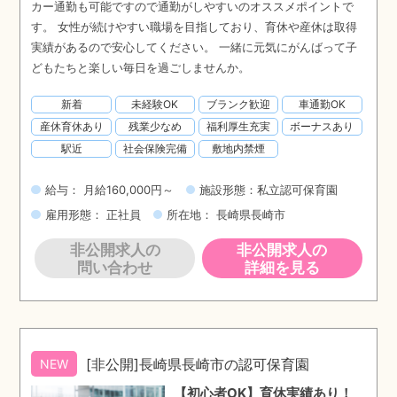
カー通勤も可能ですので通勤がしやすいのオススメポイントで
す。 女性が続けやすい職場を目指しており、育休や産休は取得
実績があるので安心してください。 一緒に元気にがんばって子
どもたちと楽しい毎日を過ごしませんか。
新着
未経験OK
ブランク歓迎
車通勤OK
産休育休あり
残業少なめ
福利厚生充実
ボーナスあり
駅近
社会保険完備
敷地内禁煙
給与： 月給160,000円～
施設形態：私立認可保育園
雇用形態： 正社員
所在地： 長崎県長崎市
非公開求人の
非公開求人の
問い合わせ
詳細を見る
[非公開]長崎県長崎市の認可保育園
NEW
【初心者OK】育休実績あり！