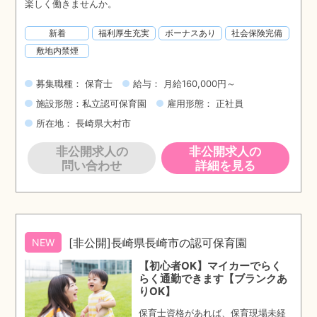
楽しく働きませんか。
新着
福利厚生充実
ボーナスあり
社会保険完備
敷地内禁煙
募集職種： 保育士
給与： 月給160,000円～
施設形態：私立認可保育園
雇用形態： 正社員
所在地： 長崎県大村市
非公開求人の
非公開求人の
問い合わせ
詳細を見る
[非公開]長崎県長崎市の認可保育園
NEW
【初心者OK】マイカーでらく
らく通勤できます【ブランクあ
りOK】
保育士資格があれば、保育現場未経