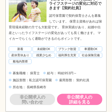
ライフステージの変化に対応で
きます【契約社員】
認可保育園で契約保育士さんを募集
しています。 保育士資格があれば保
育現場未経験の方でも大歓迎です。 育休実績があり、結婚や出
産といったライフステージの変化があっても長く働けます。 マ
イカーでらくらく通勤ができるのもポイントです。
新着
未経験OK
ブランク歓迎
車通勤OK
産休育休あり
残業少なめ
福利厚生充実
社会保険完備
敷地内禁煙
募集職種： 保育士
給与： 時給953円～
施設形態：私立認可保育園
雇用形態： 契約社員
所在地： 長崎県長崎市
非公開求人の
非公開求人の
問い合わせ
詳細を見る