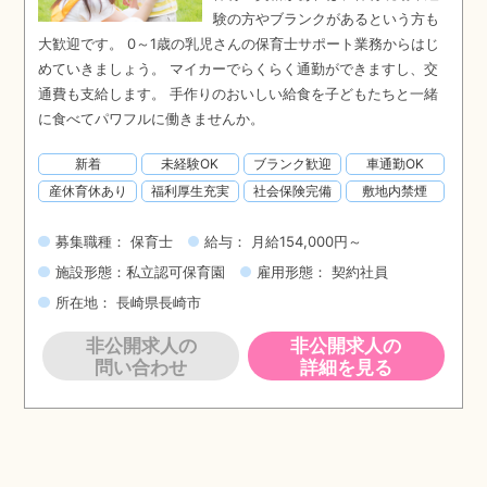
験の方やブランクがあるという方も
大歓迎です。 0～1歳の乳児さんの保育士サポート業務からはじ
めていきましょう。 マイカーでらくらく通勤ができますし、交
通費も支給します。 手作りのおいしい給食を子どもたちと一緒
に食べてパワフルに働きませんか。
新着
未経験OK
ブランク歓迎
車通勤OK
産休育休あり
福利厚生充実
社会保険完備
敷地内禁煙
募集職種： 保育士
給与： 月給154,000円～
施設形態：私立認可保育園
雇用形態： 契約社員
所在地： 長崎県長崎市
非公開求人の
非公開求人の
問い合わせ
詳細を見る