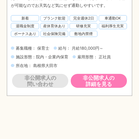
が可能なのでお天気など気にせず通勤しやすいです。
新着
ブランク歓迎
完全週休2日
車通勤OK
退職金制度
産休育休あり
研修充実
福利厚生充実
ボーナスあり
社会保険完備
敷地内禁煙
募集職種： 保育士
給与： 月給180,000円～
施設形態：院内・企業内保育
雇用形態： 正社員
所在地： 島根県大田市
非公開求人の
非公開求人の
問い合わせ
詳細を見る