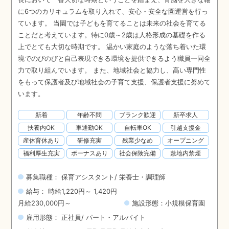
に6つのカリキュラムを取り入れて、安心・安全な園運営を行っ
ています。 当園では子どもを育てることは未来の社会を育てる
ことだと考えています。特に0歳～2歳は人格形成の基礎を作る
上でとても大切な時期です。 温かい家庭のような落ち着いた環
境でのびのびと自己表現できる環境を提供できるよう職員一同全
力で取り組んでいます。 また、地域社会と協力し、高い専門性
をもって保護者及び地域社会の子育て支援、保護者支援に努めて
います。
新着
年齢不問
ブランク歓迎
新卒求人
扶養内OK
車通勤OK
自転車OK
引越支援金
産休育休あり
研修充実
残業少なめ
オープニング
福利厚生充実
ボーナスあり
社会保険完備
敷地内禁煙
募集職種： 保育アシスタント/ 栄養士・調理師
給与： 時給1,220円～ 1,420円
月給230,000円～
施設形態：小規模保育園
雇用形態： 正社員/ パート・アルバイト