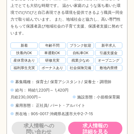
上でとても大切な時期です。 温かい家庭のような落ち着いた環
境でのびのびと自己表現できる環境を提供できるよう職員一同全
力で取り組んでいます。 また、地域社会と協力し、高い専門性
をもって保護者及び地域社会の子育て支援、保護者支援に努めて
います。
新着
年齢不問
ブランク歓迎
新卒求人
扶養内OK
車通勤OK
自転車OK
引越支援金
産休育休あり
研修充実
残業少なめ
オープニング
福利厚生充実
ボーナスあり
社会保険完備
敷地内禁煙
募集職種： 保育士/ 保育アシスタント/ 栄養士・調理師
給与： 時給1,220円～ 1,420円
月給230,000円～
施設形態：小規模保育園
雇用形態： 正社員/ パート・アルバイト
所在地：905-0017 沖縄県名護市大中2-7-15
求人情報への
求人情報の
問い合わせ
詳細を見る