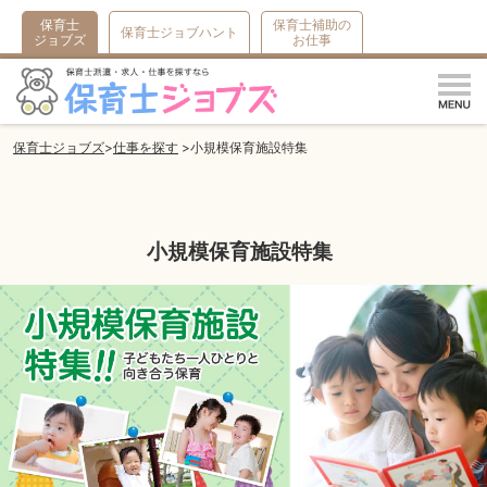
保育士
保育士補助の
保育士ジョブハント
ジョブズ
お仕事
m
保育士ジョブズ
仕事を探す
小規模保育施設特集
小規模保育施設特集