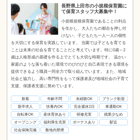
長野県上田市の小規模保育園に
て保育スタッフ大募集中！
小規模規模保育園であることの利点
を生かし、大人たちの都合を押し付
けない、子どもたち一人一人の個性
を大切にする保育を実践しています。 当園では子どもを育てる
ことは未来の社会を育てることだと考えています。特に0歳～2
歳は人格形成の基礎を作る上でとても大切な時期です。 温かい
家庭のような落ち着いた環境でのびのびと自己表現できる環境を
提供できるよう職員一同全力で取り組んでいます。 また、地域
社会と協力し、高い専門性をもって保護者及び地域社会の子育て
支援、保護者支援に努めています。
新着
年齢不問
未経験OK
ブランク歓迎
新卒求人
扶養内OK
完全週休2日
車通勤OK
自転車OK
産休育休あり
研修充実
残業少なめ
オープニング
福利厚生充実
ボーナスあり
駅近
社会保険完備
敷地内禁煙