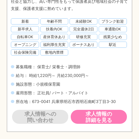
社会と協力し、高い専門性をもって保護者及び地域社会の子育て
支援、保護者支援に努めています。
新着
年齢不問
未経験OK
ブランク歓迎
新卒求人
扶養内OK
完全週休2日
車通勤OK
自転車OK
産休育休あり
研修充実
残業少なめ
オープニング
福利厚生充実
ボーナスあり
駅近
社会保険完備
敷地内禁煙
募集職種： 保育士/ 栄養士・調理師
給与： 時給1,220円～ 月給230,000円～
施設形態：小規模保育園
雇用形態： 正社員/ パート・アルバイト
所在地：673-0041 兵庫県明石市西明石南町3丁目3-30
求人情報への
求人情報の
問い合わせ
詳細を見る