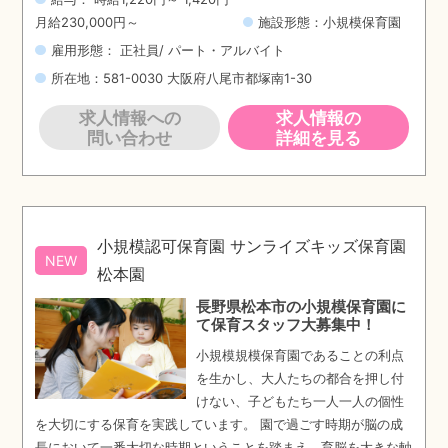
月給230,000円～
施設形態：小規模保育園
雇用形態： 正社員/ パート・アルバイト
所在地：581-0030 大阪府八尾市都塚南1-30
求人情報への
求人情報の
問い合わせ
詳細を見る
小規模認可保育園 サンライズキッズ保育園
NEW
松本園
長野県松本市の小規模保育園に
て保育スタッフ大募集中！
小規模規模保育園であることの利点
を生かし、大人たちの都合を押し付
けない、子どもたち一人一人の個性
を大切にする保育を実践しています。 園で過ごす時期が脳の成
長において一番大切な時期ということを踏まえ、育脳を大きな軸