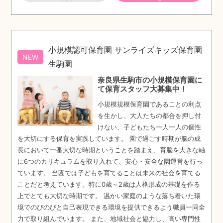
小規模認可保育園 サンライズキッズ保育園
NEW
生駒園
奈良県生駒市の小規模保育園に
て保育スタッフ大募集中！
小規模規模保育園であることの利点
を生かし、大人たちの都合を押し付
けない、子どもたち一人一人の個性
を大切にする保育を実践しています。 園で過ごす時期が脳の成
長において一番大切な時期ということを踏まえ、育脳を大きな軸
に6つのカリキュラムを取り入れて、安心・安全な園運営を行っ
ています。 当園では子どもを育てることは未来の社会を育てる
ことだと考えています。特に0歳～2歳は人格形成の基礎を作る
上でとても大切な時期です。 温かい家庭のような落ち着いた環
境でのびのびと自己表現できる環境を提供できるよう職員一同全
力で取り組んでいます。 また、地域社会と協力し、高い専門性