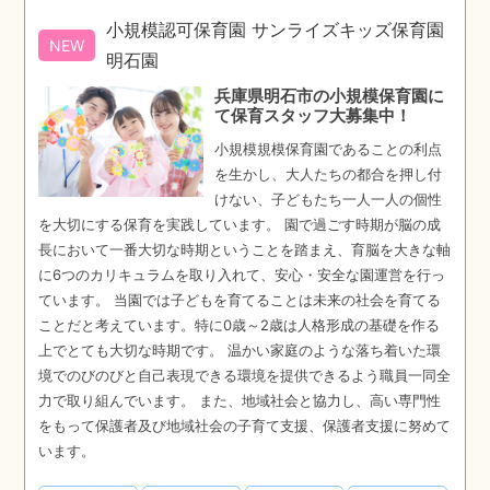
小規模認可保育園 サンライズキッズ保育園
NEW
明石園
兵庫県明石市の小規模保育園に
て保育スタッフ大募集中！
小規模規模保育園であることの利点
を生かし、大人たちの都合を押し付
けない、子どもたち一人一人の個性
を大切にする保育を実践しています。 園で過ごす時期が脳の成
長において一番大切な時期ということを踏まえ、育脳を大きな軸
に6つのカリキュラムを取り入れて、安心・安全な園運営を行っ
ています。 当園では子どもを育てることは未来の社会を育てる
ことだと考えています。特に0歳～2歳は人格形成の基礎を作る
上でとても大切な時期です。 温かい家庭のような落ち着いた環
境でのびのびと自己表現できる環境を提供できるよう職員一同全
力で取り組んでいます。 また、地域社会と協力し、高い専門性
をもって保護者及び地域社会の子育て支援、保護者支援に努めて
います。