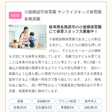
小規模認可保育園 サンライズキッズ保育園
NEW
各務原園
岐阜県各務原市の小規模保育園
にて保育スタッフ大募集中！
小規模規模保育園であることの利点
を生かし、大人たちの都合を押し付
けない、子どもたち一人一人の個性
を大切にする保育を実践しています。 当園では子どもを育てる
ことは未来の社会を育てることだと考えています。特に0歳～2
歳は人格形成の基礎を作る上でとても大切な時期です。 温かい
家庭のような落ち着いた環境でのびのびと自己表現できる環境を
提供できるよう職員一同全力で取り組んでいます。 また、地域
社会と協力し、高い専門性をもって保護者及び地域社会の子育て
支援、保護者支援に努めています。
新着
未経験OK
ブランク歓迎
新卒求人
扶養内OK
完全週休2日
車通勤OK
自転車OK