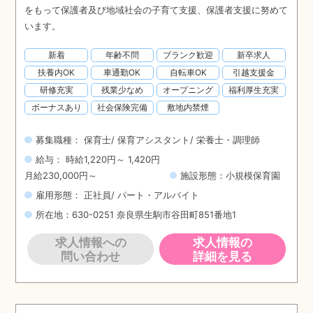
をもって保護者及び地域社会の子育て支援、保護者支援に努めて
います。
新着
年齢不問
ブランク歓迎
新卒求人
扶養内OK
車通勤OK
自転車OK
引越支援金
研修充実
残業少なめ
オープニング
福利厚生充実
ボーナスあり
社会保険完備
敷地内禁煙
募集職種： 保育士/ 保育アシスタント/ 栄養士・調理師
給与： 時給1,220円～ 1,420円
月給230,000円～
施設形態：小規模保育園
雇用形態： 正社員/ パート・アルバイト
所在地：630-0251 奈良県生駒市谷田町851番地1
求人情報への
求人情報の
問い合わせ
詳細を見る