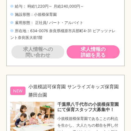
給与： 時給1,220円～ 月給240,000円～
施設形態：小規模保育園
雇用形態： 正社員/ パート・アルバイト
所在地：634-0076 奈良県橿原市兵部町4-31 ピアッツァレ
ント奈良医大前1階
求人情報への
求人情報の
問い合わせ
詳細を見る
小規模認可保育園 サンライズキッズ保育園
NEW
勝田台園
千葉県八千代市の小規模保育園
にて保育スタッフ大募集中！
小規模規模保育園であることの利点
を生かし、大人たちの都合を押し付