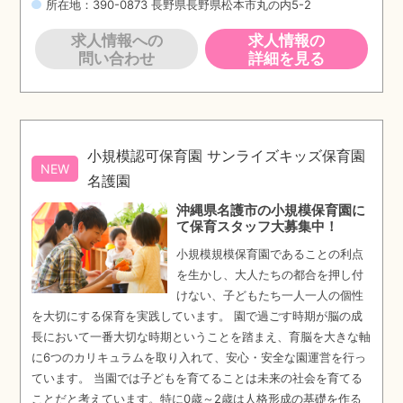
所在地：390-0873 長野県長野県松本市丸の内5-2
求人情報への
求人情報の
問い合わせ
詳細を見る
小規模認可保育園 サンライズキッズ保育園
NEW
名護園
沖縄県名護市の小規模保育園に
て保育スタッフ大募集中！
小規模規模保育園であることの利点
を生かし、大人たちの都合を押し付
けない、子どもたち一人一人の個性
を大切にする保育を実践しています。 園で過ごす時期が脳の成
長において一番大切な時期ということを踏まえ、育脳を大きな軸
に6つのカリキュラムを取り入れて、安心・安全な園運営を行っ
ています。 当園では子どもを育てることは未来の社会を育てる
ことだと考えています。特に0歳～2歳は人格形成の基礎を作る