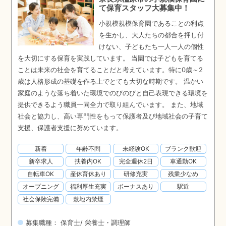
て保育スタッフ大募集中！
小規模規模保育園であることの利点
を生かし、大人たちの都合を押し付
けない、子どもたち一人一人の個性
を大切にする保育を実践しています。 当園では子どもを育てる
ことは未来の社会を育てることだと考えています。特に0歳～2
歳は人格形成の基礎を作る上でとても大切な時期です。 温かい
家庭のような落ち着いた環境でのびのびと自己表現できる環境を
提供できるよう職員一同全力で取り組んでいます。 また、地域
社会と協力し、高い専門性をもって保護者及び地域社会の子育て
支援、保護者支援に努めています。
新着
年齢不問
未経験OK
ブランク歓迎
新卒求人
扶養内OK
完全週休2日
車通勤OK
自転車OK
産休育休あり
研修充実
残業少なめ
オープニング
福利厚生充実
ボーナスあり
駅近
社会保険完備
敷地内禁煙
募集職種： 保育士/ 栄養士・調理師