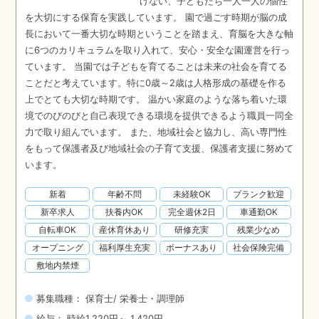
けない、子どもたち一人一人の個性
を大切にする保育を実践しています。 園で過ごす時期が脳の成
長において一番大切な時期ということを踏まえ、育脳を大きな軸
に6つのカリキュラムを取り入れて、安心・安全な園運営を行っ
ています。 当園では子どもを育てることは未来の社会を育てる
ことだと考えています。特に0歳～2歳は人格形成の基礎を作る
上でとても大切な時期です。 温かい家庭のような落ち着いた環
境でのびのびと自己表現できる環境を提供できるよう職員一同全
力で取り組んでいます。 また、地域社会と協力し、高い専門性
をもって保護者及び地域社会の子育て支援、保護者支援に努めて
います。
新着
年齢不問
未経験OK
ブランク歓迎
新卒求人
扶養内OK
完全週休2日
車通勤OK
自転車OK
産休育休あり
研修充実
残業少なめ
オープニング
福利厚生充実
ボーナスあり
社会保険完備
敷地内禁煙
募集職種： 保育士/ 栄養士・調理師
給与： 時給1,220円～ 1,420円