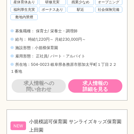
産休育休あり
研修充実
残業少なめ
オープニング
福利厚生充実
ボーナスあり
駅近
社会保険完備
敷地内禁煙
募集職種： 保育士/ 栄養士・調理師
給与： 時給1,220円～ 月給230,000円～
施設形態：小規模保育園
雇用形態： 正社員/ パート・アルバイト
所在地：504-0023 岐阜県各務原市那加太平町１丁目２２
１番地
求人情報への
求人情報の
問い合わせ
詳細を見る
小規模認可保育園 サンライズキッズ保育園
NEW
上田園