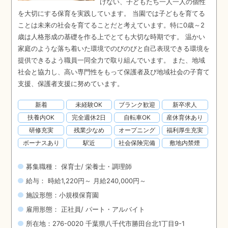
けない、子どもたち一人一人の個性
を大切にする保育を実践しています。 当園では子どもを育てる
ことは未来の社会を育てることだと考えています。特に0歳～2
歳は人格形成の基礎を作る上でとても大切な時期です。 温かい
家庭のような落ち着いた環境でのびのびと自己表現できる環境を
提供できるよう職員一同全力で取り組んでいます。 また、地域
社会と協力し、高い専門性をもって保護者及び地域社会の子育て
支援、保護者支援に努めています。
新着
未経験OK
ブランク歓迎
新卒求人
扶養内OK
完全週休2日
自転車OK
産休育休あり
研修充実
残業少なめ
オープニング
福利厚生充実
ボーナスあり
駅近
社会保険完備
敷地内禁煙
募集職種： 保育士/ 栄養士・調理師
給与： 時給1,220円～ 月給240,000円～
施設形態：小規模保育園
雇用形態： 正社員/ パート・アルバイト
所在地：276-0020 千葉県八千代市勝田台北1丁目9-1