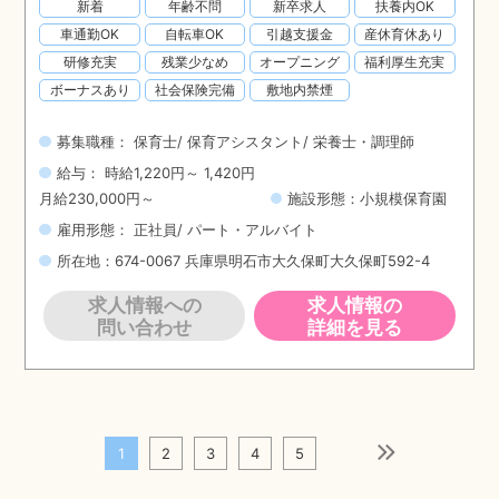
新着
年齢不問
新卒求人
扶養内OK
車通勤OK
自転車OK
引越支援金
産休育休あり
研修充実
残業少なめ
オープニング
福利厚生充実
ボーナスあり
社会保険完備
敷地内禁煙
募集職種： 保育士/ 保育アシスタント/ 栄養士・調理師
給与： 時給1,220円～ 1,420円
月給230,000円～
施設形態：小規模保育園
雇用形態： 正社員/ パート・アルバイト
所在地：674-0067 兵庫県明石市大久保町大久保町592-4
求人情報への
求人情報の
問い合わせ
詳細を見る
1
2
3
4
5
次のページ