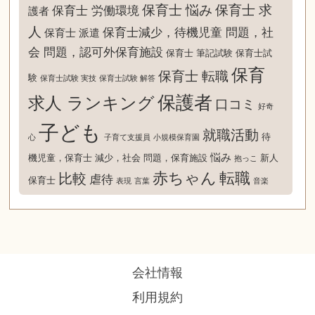
保育士 悩み
保育士 求
保育士 労働環境
護者
人
保育士減少，待機児童 問題，社
保育士 派遣
会 問題，認可外保育施設
保育士 筆記試験
保育士試
保育
保育士 転職
験
保育士試験 実技
保育士試験 解答
保護者
求人 ランキング
口コミ
好奇
子ども
就職活動
待
心
子育て支援員
小規模保育園
悩み
機児童，保育士 減少，社会 問題，保育施設
新人
抱っこ
赤ちゃん
転職
比較
虐待
保育士
表現
言葉
音楽
会社情報
利用規約