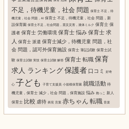
保育 危険
不足，待機児童，社会 問題
保育士 不足，待
保育士 不足，待機児童，社会 問題，新
機児童，社会 問題，AI
保育士 保
設保育園
保育士不足，社会問題，震災災害，液体ミルク
保育士 悩み
保育士 求
保育士 労働環境
護者
人
保育士減少，待機児童 問題，社
保育士 派遣
会 問題，認可外保育施設
保育士 筆記試験
保育士試
保育
保育士 転職
験
保育士試験 実技
保育士試験 解答
保護者
求人 ランキング
口コミ
好奇
子ども
就職活動
待
心
子育て支援員
小規模保育園
悩み
機児童，保育士 減少，社会 問題，保育施設
新人
抱っこ
赤ちゃん
転職
比較
虐待
保育士
表現
言葉
音楽