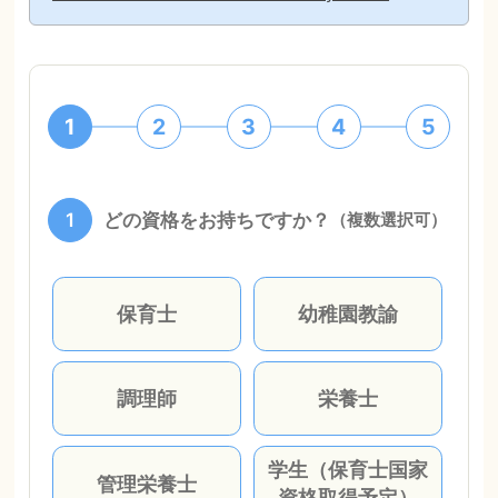
1
2
3
4
5
1
どの資格をお持ちですか？
（複数選択可）
保育士
幼稚園教諭
調理師
栄養士
学生（保育士国家
管理栄養士
資格取得予定）