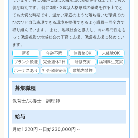
ています。特に0歳～2歳は人格形成の基礎を作る上でとても大
切な時期です。 特に0歳～2歳は人格形成の基礎を作る上でと
ても大切な時期です。温かい家庭のような落ち着いた環境での
びのびと自己表現できる環境を提供できるよう職員一同全力で
取り組んでいます。 また、地域社会と協力し、高い専門性をも
って保護者及び地域社会の子育て支援、保護者支援に努めてい
ます。
新着
年齢不問
無資格OK
未経験OK
ブランク歓迎
完全週休2日
研修充実
福利厚生充実
ボーナスあり
社会保険完備
敷地内禁煙
募集職種
保育士/栄養士・調理師
給与
月給1,220円～日給230,000円～