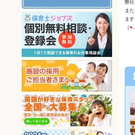
弊社
また
ます
（
※