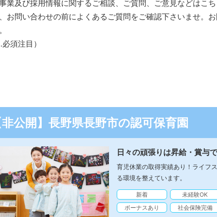
事業及び採用情報に関するご相談、ご質問、ご意見などはこち
、お問い合わせの前によくあるご質問をご確認下さいませ。お
。
…必須注目）
【非公開】長野県長野市の認可保育園
日々の頑張りは昇給・賞与
育児休業の取得実績あり！ライフ
る環境を整えています。
新着
未経験OK
ボーナスあり
社会保険完備