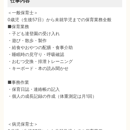
仕事内容
＜一般保育士＞
0歳児（生後57日）から未就学児までの保育業務全般
■保育業務
・子ども達登園の受け入れ
・遊び・散歩・製作
・給食やおやつの配膳・食事介助
・睡眠時の見守り・呼吸確認
・おむつ交換・排泄トレーニング
・キーボード・本の読み聞かせ
■事務作業
・保育日誌・連絡帳の記入
・個人の成長記録の作成（体重測定は月1回）
＜病児保育士＞