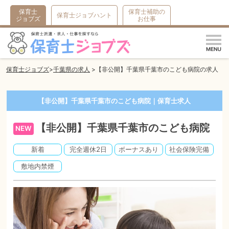
保育士
保育士補助の
保育士ジョブハント
ジョブズ
お仕事
m
保育士ジョブズ
千葉県の求人
【非公開】千葉県千葉市のこども病院の求人
【非公開】千葉県千葉市のこども病院｜保育士求人
【非公開】千葉県千葉市のこども病院
NEW
新着
完全週休2日
ボーナスあり
社会保険完備
敷地内禁煙