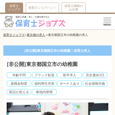
保育士
保育士補助の
保育士ジョブハント
ジョブズ
お仕事
m
保育士ジョブズ
東京都の求人
東京都国立市の幼稚園の求人
[非公開]東京都国立市の幼稚園｜保育士求人
[非公開]東京都国立市の幼稚園
年齢不問
ブランク歓迎
新卒求人
完全週休2日
退職金制度
福利厚生充実
ボーナスあり
社会保険完備
英語が使える
敷地内禁煙